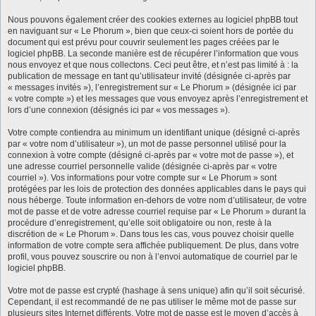
Nous pouvons également créer des cookies externes au logiciel phpBB tout
en naviguant sur « Le Phorum », bien que ceux-ci soient hors de portée du
document qui est prévu pour couvrir seulement les pages créées par le
logiciel phpBB. La seconde manière est de récupérer l’information que vous
nous envoyez et que nous collectons. Ceci peut être, et n’est pas limité à : la
publication de message en tant qu’utilisateur invité (désignée ci-après par
« messages invités »), l’enregistrement sur « Le Phorum » (désignée ici par
« votre compte ») et les messages que vous envoyez après l’enregistrement et
lors d’une connexion (désignés ici par « vos messages »).
Votre compte contiendra au minimum un identifiant unique (désigné ci-après
par « votre nom d’utilisateur »), un mot de passe personnel utilisé pour la
connexion à votre compte (désigné ci-après par « votre mot de passe »), et
une adresse courriel personnelle valide (désignée ci-après par « votre
courriel »). Vos informations pour votre compte sur « Le Phorum » sont
protégées par les lois de protection des données applicables dans le pays qui
nous héberge. Toute information en-dehors de votre nom d’utilisateur, de votre
mot de passe et de votre adresse courriel requise par « Le Phorum » durant la
procédure d’enregistrement, qu’elle soit obligatoire ou non, reste à la
discrétion de « Le Phorum ». Dans tous les cas, vous pouvez choisir quelle
information de votre compte sera affichée publiquement. De plus, dans votre
profil, vous pouvez souscrire ou non à l’envoi automatique de courriel par le
logiciel phpBB.
Votre mot de passe est crypté (hashage à sens unique) afin qu’il soit sécurisé.
Cependant, il est recommandé de ne pas utiliser le même mot de passe sur
plusieurs sites Internet différents. Votre mot de passe est le moyen d’accès à