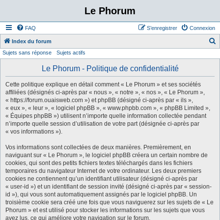
Le Phorum
FAQ
S’enregistrer
Connexion
Index du forum
Sujets sans réponse
Sujets actifs
e
c
Le Phorum - Politique de confidentialité
h
Cette politique explique en détail comment « Le Phorum » et ses sociétés
e
affiliées (désignés ci-après par « nous », « notre », « nos », « Le Phorum »,
« https://forum.ouaisweb.com ») et phpBB (désigné ci-après par « ils »,
r
« eux », « leur », « logiciel phpBB », « www.phpbb.com », « phpBB Limited »,
c
« Équipes phpBB ») utilisent n’importe quelle information collectée pendant
n’importe quelle session d’utilisation de votre part (désignée ci-après par
h
« vos informations »).
e
Vos informations sont collectées de deux manières. Premièrement, en
r
naviguant sur « Le Phorum », le logiciel phpBB créera un certain nombre de
cookies, qui sont des petits fichiers textes téléchargés dans les fichiers
temporaires du navigateur Internet de votre ordinateur. Les deux premiers
cookies ne contiennent qu’un identifiant utilisateur (désigné ci-après par
« user-id ») et un identifiant de session invité (désigné ci-après par « session-
id »), qui vous sont automatiquement assignés par le logiciel phpBB. Un
troisième cookie sera créé une fois que vous naviguerez sur les sujets de « Le
Phorum » et est utilisé pour stocker les informations sur les sujets que vous
avez lus, ce qui améliore votre navigation sur le forum.