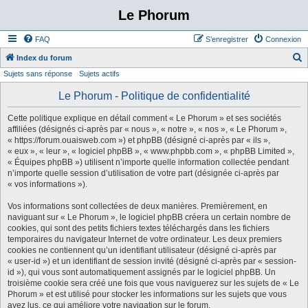
Le Phorum
FAQ
S’enregistrer
Connexion
Index du forum
Sujets sans réponse
Sujets actifs
e
c
Le Phorum - Politique de confidentialité
h
Cette politique explique en détail comment « Le Phorum » et ses sociétés
e
affiliées (désignés ci-après par « nous », « notre », « nos », « Le Phorum »,
« https://forum.ouaisweb.com ») et phpBB (désigné ci-après par « ils »,
r
« eux », « leur », « logiciel phpBB », « www.phpbb.com », « phpBB Limited »,
c
« Équipes phpBB ») utilisent n’importe quelle information collectée pendant
n’importe quelle session d’utilisation de votre part (désignée ci-après par
h
« vos informations »).
e
Vos informations sont collectées de deux manières. Premièrement, en
r
naviguant sur « Le Phorum », le logiciel phpBB créera un certain nombre de
cookies, qui sont des petits fichiers textes téléchargés dans les fichiers
temporaires du navigateur Internet de votre ordinateur. Les deux premiers
cookies ne contiennent qu’un identifiant utilisateur (désigné ci-après par
« user-id ») et un identifiant de session invité (désigné ci-après par « session-
id »), qui vous sont automatiquement assignés par le logiciel phpBB. Un
troisième cookie sera créé une fois que vous naviguerez sur les sujets de « Le
Phorum » et est utilisé pour stocker les informations sur les sujets que vous
avez lus, ce qui améliore votre navigation sur le forum.