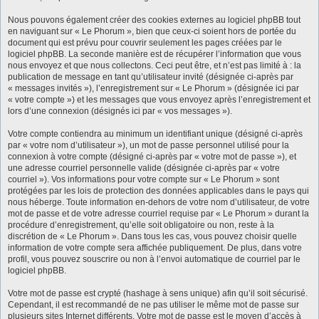
Nous pouvons également créer des cookies externes au logiciel phpBB tout
en naviguant sur « Le Phorum », bien que ceux-ci soient hors de portée du
document qui est prévu pour couvrir seulement les pages créées par le
logiciel phpBB. La seconde manière est de récupérer l’information que vous
nous envoyez et que nous collectons. Ceci peut être, et n’est pas limité à : la
publication de message en tant qu’utilisateur invité (désignée ci-après par
« messages invités »), l’enregistrement sur « Le Phorum » (désignée ici par
« votre compte ») et les messages que vous envoyez après l’enregistrement et
lors d’une connexion (désignés ici par « vos messages »).
Votre compte contiendra au minimum un identifiant unique (désigné ci-après
par « votre nom d’utilisateur »), un mot de passe personnel utilisé pour la
connexion à votre compte (désigné ci-après par « votre mot de passe »), et
une adresse courriel personnelle valide (désignée ci-après par « votre
courriel »). Vos informations pour votre compte sur « Le Phorum » sont
protégées par les lois de protection des données applicables dans le pays qui
nous héberge. Toute information en-dehors de votre nom d’utilisateur, de votre
mot de passe et de votre adresse courriel requise par « Le Phorum » durant la
procédure d’enregistrement, qu’elle soit obligatoire ou non, reste à la
discrétion de « Le Phorum ». Dans tous les cas, vous pouvez choisir quelle
information de votre compte sera affichée publiquement. De plus, dans votre
profil, vous pouvez souscrire ou non à l’envoi automatique de courriel par le
logiciel phpBB.
Votre mot de passe est crypté (hashage à sens unique) afin qu’il soit sécurisé.
Cependant, il est recommandé de ne pas utiliser le même mot de passe sur
plusieurs sites Internet différents. Votre mot de passe est le moyen d’accès à