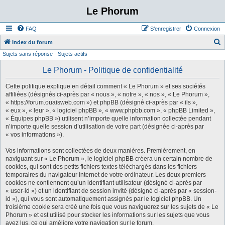
Le Phorum
FAQ
S’enregistrer
Connexion
Index du forum
Sujets sans réponse
Sujets actifs
e
c
Le Phorum - Politique de confidentialité
h
Cette politique explique en détail comment « Le Phorum » et ses sociétés
e
affiliées (désignés ci-après par « nous », « notre », « nos », « Le Phorum »,
« https://forum.ouaisweb.com ») et phpBB (désigné ci-après par « ils »,
r
« eux », « leur », « logiciel phpBB », « www.phpbb.com », « phpBB Limited »,
c
« Équipes phpBB ») utilisent n’importe quelle information collectée pendant
n’importe quelle session d’utilisation de votre part (désignée ci-après par
h
« vos informations »).
e
Vos informations sont collectées de deux manières. Premièrement, en
r
naviguant sur « Le Phorum », le logiciel phpBB créera un certain nombre de
cookies, qui sont des petits fichiers textes téléchargés dans les fichiers
temporaires du navigateur Internet de votre ordinateur. Les deux premiers
cookies ne contiennent qu’un identifiant utilisateur (désigné ci-après par
« user-id ») et un identifiant de session invité (désigné ci-après par « session-
id »), qui vous sont automatiquement assignés par le logiciel phpBB. Un
troisième cookie sera créé une fois que vous naviguerez sur les sujets de « Le
Phorum » et est utilisé pour stocker les informations sur les sujets que vous
avez lus, ce qui améliore votre navigation sur le forum.