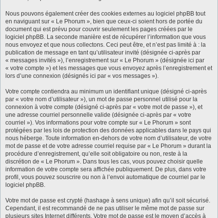
Nous pouvons également créer des cookies externes au logiciel phpBB tout
en naviguant sur « Le Phorum », bien que ceux-ci soient hors de portée du
document qui est prévu pour couvrir seulement les pages créées par le
logiciel phpBB. La seconde manière est de récupérer l’information que vous
nous envoyez et que nous collectons. Ceci peut être, et n’est pas limité à : la
publication de message en tant qu’utilisateur invité (désignée ci-après par
« messages invités »), l’enregistrement sur « Le Phorum » (désignée ici par
« votre compte ») et les messages que vous envoyez après l’enregistrement et
lors d’une connexion (désignés ici par « vos messages »).
Votre compte contiendra au minimum un identifiant unique (désigné ci-après
par « votre nom d’utilisateur »), un mot de passe personnel utilisé pour la
connexion à votre compte (désigné ci-après par « votre mot de passe »), et
une adresse courriel personnelle valide (désignée ci-après par « votre
courriel »). Vos informations pour votre compte sur « Le Phorum » sont
protégées par les lois de protection des données applicables dans le pays qui
nous héberge. Toute information en-dehors de votre nom d’utilisateur, de votre
mot de passe et de votre adresse courriel requise par « Le Phorum » durant la
procédure d’enregistrement, qu’elle soit obligatoire ou non, reste à la
discrétion de « Le Phorum ». Dans tous les cas, vous pouvez choisir quelle
information de votre compte sera affichée publiquement. De plus, dans votre
profil, vous pouvez souscrire ou non à l’envoi automatique de courriel par le
logiciel phpBB.
Votre mot de passe est crypté (hashage à sens unique) afin qu’il soit sécurisé.
Cependant, il est recommandé de ne pas utiliser le même mot de passe sur
plusieurs sites Internet différents. Votre mot de passe est le moyen d’accès à