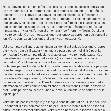
Nous pouvons également créer des cookies externes au logiciel phpBB tout
en naviguant sur « Le Phorum », bien que ceux-ci soient hors de portée du
document qui est prévu pour couvrir seulement les pages créées par le
logiciel phpBB. La seconde manière est de récupérer l’information que vous
nous envoyez et que nous collectons. Ceci peut être, et n’est pas limité à : la
publication de message en tant qu’utilisateur invité (désignée ci-après par
« messages invités »), l’enregistrement sur « Le Phorum » (désignée ici par
« votre compte ») et les messages que vous envoyez après l’enregistrement et
lors d’une connexion (désignés ici par « vos messages »).
Votre compte contiendra au minimum un identifiant unique (désigné ci-après
par « votre nom d’utilisateur »), un mot de passe personnel utilisé pour la
connexion à votre compte (désigné ci-après par « votre mot de passe »), et
une adresse courriel personnelle valide (désignée ci-après par « votre
courriel »). Vos informations pour votre compte sur « Le Phorum » sont
protégées par les lois de protection des données applicables dans le pays qui
nous héberge. Toute information en-dehors de votre nom d’utilisateur, de votre
mot de passe et de votre adresse courriel requise par « Le Phorum » durant la
procédure d’enregistrement, qu’elle soit obligatoire ou non, reste à la
discrétion de « Le Phorum ». Dans tous les cas, vous pouvez choisir quelle
information de votre compte sera affichée publiquement. De plus, dans votre
profil, vous pouvez souscrire ou non à l’envoi automatique de courriel par le
logiciel phpBB.
Votre mot de passe est crypté (hashage à sens unique) afin qu’il soit sécurisé.
Cependant, il est recommandé de ne pas utiliser le même mot de passe sur
plusieurs sites Internet différents. Votre mot de passe est le moyen d’accès à