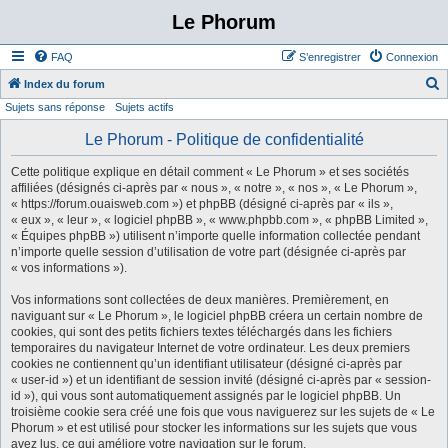
Le Phorum
FAQ
S’enregistrer
Connexion
Index du forum
Sujets sans réponse
Sujets actifs
e
c
Le Phorum - Politique de confidentialité
h
Cette politique explique en détail comment « Le Phorum » et ses sociétés
e
affiliées (désignés ci-après par « nous », « notre », « nos », « Le Phorum »,
« https://forum.ouaisweb.com ») et phpBB (désigné ci-après par « ils »,
r
« eux », « leur », « logiciel phpBB », « www.phpbb.com », « phpBB Limited »,
c
« Équipes phpBB ») utilisent n’importe quelle information collectée pendant
n’importe quelle session d’utilisation de votre part (désignée ci-après par
h
« vos informations »).
e
Vos informations sont collectées de deux manières. Premièrement, en
r
naviguant sur « Le Phorum », le logiciel phpBB créera un certain nombre de
cookies, qui sont des petits fichiers textes téléchargés dans les fichiers
temporaires du navigateur Internet de votre ordinateur. Les deux premiers
cookies ne contiennent qu’un identifiant utilisateur (désigné ci-après par
« user-id ») et un identifiant de session invité (désigné ci-après par « session-
id »), qui vous sont automatiquement assignés par le logiciel phpBB. Un
troisième cookie sera créé une fois que vous naviguerez sur les sujets de « Le
Phorum » et est utilisé pour stocker les informations sur les sujets que vous
avez lus, ce qui améliore votre navigation sur le forum.