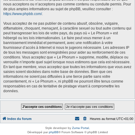
nous acceptons ou n’acceptons pas comme contenu ou conduite permis. Pour
de plus amples informations au sujet de phpBB, veuillez consulter :
https://www.phpbb.com/
.
Vous acceptez de ne pas publier de contenu abusif, obscène, vulgaire,
diffamatoire, choquant, menaçant, à caractère sexuel ou tout autre contenu qui
peut transgresser les lois de votre pays, du pays où « Le Phorum » est
hébergé ou les lois internationales. Le faire peut vous mener à un
bannissement immédiat et permanent, avec une notification à votre
fournisseur d’accès à Internet si nous le jugeons nécessaire. Les adresses IP
de tous les messages sont enregistrées pour aider au renforcement de ces
conditions. Vous acceptez que « Le Phorum » supprime, modifie, déplace ou
verrouille n’importe quel sujet lorsque nous estimons que cela est nécessaire.
En tant que membre, vous acceptez que toutes les informations que vous avez
saisies soient stockées dans notre base de données. Bien que ces
informations ne soient pas diffusées à une tierce partie sans votre
consentement, ni « Le Phorum », ni phpBB ne pourront être tenus comme
responsables en cas de tentative de piratage visant à compromettre les
données.
Index du forum
Heures au format
UTC+01:00
Style developer by
Zuma Portal
,
Développé par
phpBB
® Forum Software © phpBB Limited