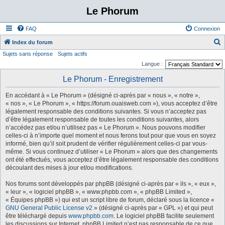
Le Phorum
FAQ
Connexion
Index du forum
Sujets sans réponse
Sujets actifs
e
Langue :
c
Le Phorum - Enregistrement
h
e
En accédant à « Le Phorum » (désigné ci-après par « nous », « notre »,
r
« nos », « Le Phorum », « https://forum.ouaisweb.com »), vous acceptez d’être
légalement responsable des conditions suivantes. Si vous n’acceptez pas
c
d’être légalement responsable de toutes les conditions suivantes, alors
h
n’accédez pas et/ou n’utilisez pas « Le Phorum ». Nous pouvons modifier
celles-ci à n’importe quel moment et nous ferons tout pour que vous en soyez
e
informé, bien qu’il soit prudent de vérifier régulièrement celles-ci par vous-
r
même. Si vous continuez d’utiliser « Le Phorum » alors que des changements
ont été effectués, vous acceptez d’être légalement responsable des conditions
découlant des mises à jour et/ou modifications.
Nos forums sont développés par phpBB (désigné ci-après par « ils », « eux »,
« leur », « logiciel phpBB », « www.phpbb.com », « phpBB Limited »,
« Équipes phpBB ») qui est un script libre de forum, déclaré sous la licence «
GNU General Public License v2
» (désigné ci-après par « GPL ») et qui peut
être téléchargé depuis
www.phpbb.com
. Le logiciel phpBB facilite seulement
les discussions sur Internet. phpBB Limited n’est pas responsable de ce que