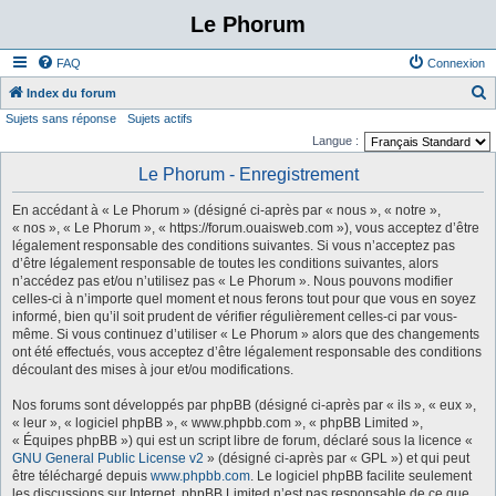
Le Phorum
FAQ
Connexion
Index du forum
Sujets sans réponse
Sujets actifs
e
Langue :
c
Le Phorum - Enregistrement
h
e
En accédant à « Le Phorum » (désigné ci-après par « nous », « notre »,
r
« nos », « Le Phorum », « https://forum.ouaisweb.com »), vous acceptez d’être
légalement responsable des conditions suivantes. Si vous n’acceptez pas
c
d’être légalement responsable de toutes les conditions suivantes, alors
h
n’accédez pas et/ou n’utilisez pas « Le Phorum ». Nous pouvons modifier
celles-ci à n’importe quel moment et nous ferons tout pour que vous en soyez
e
informé, bien qu’il soit prudent de vérifier régulièrement celles-ci par vous-
r
même. Si vous continuez d’utiliser « Le Phorum » alors que des changements
ont été effectués, vous acceptez d’être légalement responsable des conditions
découlant des mises à jour et/ou modifications.
Nos forums sont développés par phpBB (désigné ci-après par « ils », « eux »,
« leur », « logiciel phpBB », « www.phpbb.com », « phpBB Limited »,
« Équipes phpBB ») qui est un script libre de forum, déclaré sous la licence «
GNU General Public License v2
» (désigné ci-après par « GPL ») et qui peut
être téléchargé depuis
www.phpbb.com
. Le logiciel phpBB facilite seulement
les discussions sur Internet. phpBB Limited n’est pas responsable de ce que