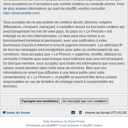
nous acceptons ou n’acceptons pas comme contenu ou conduite permis. Pour
de plus amples informations au sujet de phpBB, veuillez consulter :
https://www.phpbb.com/
.
Vous acceptez de ne pas publier de contenu abusif, obscène, vulgaire,
diffamatoire, choquant, menaçant, à caractère sexuel ou tout autre contenu qui
peut transgresser les lois de votre pays, du pays où « Le Phorum » est
hébergé ou les lois internationales. Le faire peut vous mener à un
bannissement immédiat et permanent, avec une notification à votre
fournisseur d’accès à Internet si nous le jugeons nécessaire. Les adresses IP
de tous les messages sont enregistrées pour aider au renforcement de ces
conditions. Vous acceptez que « Le Phorum » supprime, modifie, déplace ou
verrouille n’importe quel sujet lorsque nous estimons que cela est nécessaire.
En tant que membre, vous acceptez que toutes les informations que vous avez
saisies soient stockées dans notre base de données. Bien que ces
informations ne soient pas diffusées à une tierce partie sans votre
consentement, ni « Le Phorum », ni phpBB ne pourront être tenus comme
responsables en cas de tentative de piratage visant à compromettre les
données.
Index du forum
Heures au format
UTC+01:00
Style developer by
Zuma Portal
,
Développé par
phpBB
® Forum Software © phpBB Limited