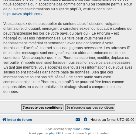
nous acceptons ou n’acceptons pas comme contenu ou conduite permis. Pour
de plus amples informations au sujet de phpBB, veuillez consulter :
https://www.phpbb.com/
.
Vous acceptez de ne pas publier de contenu abusif, obscène, vulgaire,
diffamatoire, choquant, menaçant, à caractère sexuel ou tout autre contenu qui
peut transgresser les lois de votre pays, du pays où « Le Phorum » est
hébergé ou les lois internationales. Le faire peut vous mener à un
bannissement immédiat et permanent, avec une notification à votre
fournisseur d’accès à Internet si nous le jugeons nécessaire. Les adresses IP
de tous les messages sont enregistrées pour aider au renforcement de ces
conditions. Vous acceptez que « Le Phorum » supprime, modifie, déplace ou
verrouille n’importe quel sujet lorsque nous estimons que cela est nécessaire.
En tant que membre, vous acceptez que toutes les informations que vous avez
saisies soient stockées dans notre base de données. Bien que ces
informations ne soient pas diffusées à une tierce partie sans votre
consentement, ni « Le Phorum », ni phpBB ne pourront être tenus comme
responsables en cas de tentative de piratage visant à compromettre les
données.
Index du forum
Heures au format
UTC+01:00
Style developer by
Zuma Portal
,
Développé par
phpBB
® Forum Software © phpBB Limited