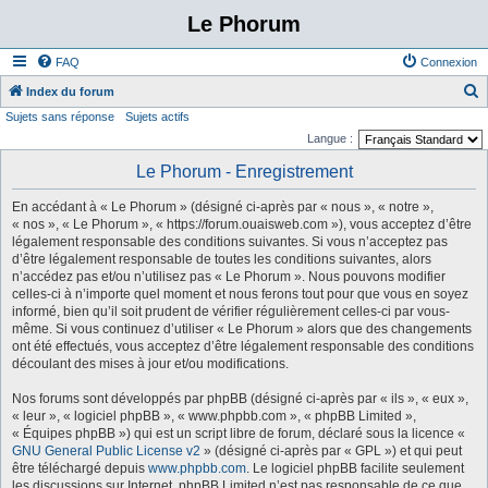
Le Phorum
FAQ
Connexion
Index du forum
Sujets sans réponse
Sujets actifs
e
Langue :
c
Le Phorum - Enregistrement
h
e
En accédant à « Le Phorum » (désigné ci-après par « nous », « notre »,
r
« nos », « Le Phorum », « https://forum.ouaisweb.com »), vous acceptez d’être
légalement responsable des conditions suivantes. Si vous n’acceptez pas
c
d’être légalement responsable de toutes les conditions suivantes, alors
h
n’accédez pas et/ou n’utilisez pas « Le Phorum ». Nous pouvons modifier
celles-ci à n’importe quel moment et nous ferons tout pour que vous en soyez
e
informé, bien qu’il soit prudent de vérifier régulièrement celles-ci par vous-
r
même. Si vous continuez d’utiliser « Le Phorum » alors que des changements
ont été effectués, vous acceptez d’être légalement responsable des conditions
découlant des mises à jour et/ou modifications.
Nos forums sont développés par phpBB (désigné ci-après par « ils », « eux »,
« leur », « logiciel phpBB », « www.phpbb.com », « phpBB Limited »,
« Équipes phpBB ») qui est un script libre de forum, déclaré sous la licence «
GNU General Public License v2
» (désigné ci-après par « GPL ») et qui peut
être téléchargé depuis
www.phpbb.com
. Le logiciel phpBB facilite seulement
les discussions sur Internet. phpBB Limited n’est pas responsable de ce que