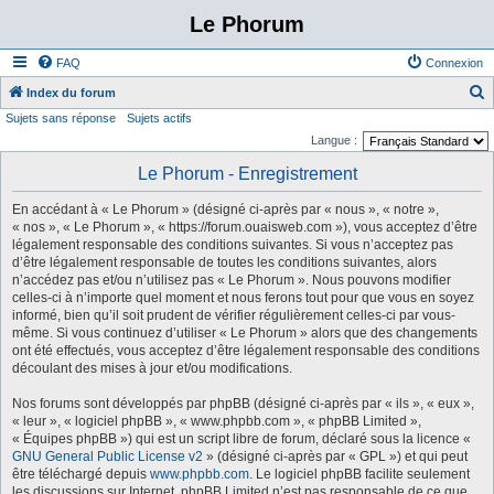
Le Phorum
FAQ
Connexion
Index du forum
Sujets sans réponse
Sujets actifs
e
Langue :
c
Le Phorum - Enregistrement
h
e
En accédant à « Le Phorum » (désigné ci-après par « nous », « notre »,
r
« nos », « Le Phorum », « https://forum.ouaisweb.com »), vous acceptez d’être
légalement responsable des conditions suivantes. Si vous n’acceptez pas
c
d’être légalement responsable de toutes les conditions suivantes, alors
h
n’accédez pas et/ou n’utilisez pas « Le Phorum ». Nous pouvons modifier
celles-ci à n’importe quel moment et nous ferons tout pour que vous en soyez
e
informé, bien qu’il soit prudent de vérifier régulièrement celles-ci par vous-
r
même. Si vous continuez d’utiliser « Le Phorum » alors que des changements
ont été effectués, vous acceptez d’être légalement responsable des conditions
découlant des mises à jour et/ou modifications.
Nos forums sont développés par phpBB (désigné ci-après par « ils », « eux »,
« leur », « logiciel phpBB », « www.phpbb.com », « phpBB Limited »,
« Équipes phpBB ») qui est un script libre de forum, déclaré sous la licence «
GNU General Public License v2
» (désigné ci-après par « GPL ») et qui peut
être téléchargé depuis
www.phpbb.com
. Le logiciel phpBB facilite seulement
les discussions sur Internet. phpBB Limited n’est pas responsable de ce que