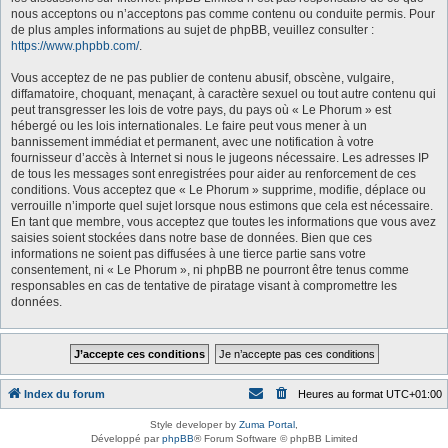
nous acceptons ou n’acceptons pas comme contenu ou conduite permis. Pour
de plus amples informations au sujet de phpBB, veuillez consulter :
https://www.phpbb.com/
.
Vous acceptez de ne pas publier de contenu abusif, obscène, vulgaire,
diffamatoire, choquant, menaçant, à caractère sexuel ou tout autre contenu qui
peut transgresser les lois de votre pays, du pays où « Le Phorum » est
hébergé ou les lois internationales. Le faire peut vous mener à un
bannissement immédiat et permanent, avec une notification à votre
fournisseur d’accès à Internet si nous le jugeons nécessaire. Les adresses IP
de tous les messages sont enregistrées pour aider au renforcement de ces
conditions. Vous acceptez que « Le Phorum » supprime, modifie, déplace ou
verrouille n’importe quel sujet lorsque nous estimons que cela est nécessaire.
En tant que membre, vous acceptez que toutes les informations que vous avez
saisies soient stockées dans notre base de données. Bien que ces
informations ne soient pas diffusées à une tierce partie sans votre
consentement, ni « Le Phorum », ni phpBB ne pourront être tenus comme
responsables en cas de tentative de piratage visant à compromettre les
données.
Index du forum
Heures au format
UTC+01:00
Style developer by
Zuma Portal
,
Développé par
phpBB
® Forum Software © phpBB Limited