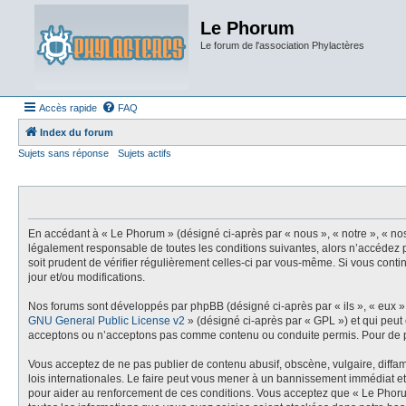
Le Phorum
Le forum de l'association Phylactères
Accès rapide
FAQ
Index du forum
Sujets sans réponse
Sujets actifs
En accédant à « Le Phorum » (désigné ci-après par « nous », « notre », « no
légalement responsable de toutes les conditions suivantes, alors n’accédez p
soit prudent de vérifier régulièrement celles-ci par vous-même. Si vous con
jour et/ou modifications.
Nos forums sont développés par phpBB (désigné ci-après par « ils », « eux »,
GNU General Public License v2
» (désigné ci-après par « GPL ») et qui peut
acceptons ou n’acceptons pas comme contenu ou conduite permis. Pour de pl
Vous acceptez de ne pas publier de contenu abusif, obscène, vulgaire, diffam
lois internationales. Le faire peut vous mener à un bannissement immédiat et
pour aider au renforcement de ces conditions. Vous acceptez que « Le Phoru