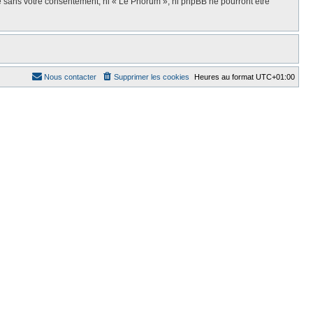
ie sans votre consentement, ni « Le Phorum », ni phpBB ne pourront être
Nous contacter
Supprimer les cookies
Heures au format
UTC+01:00