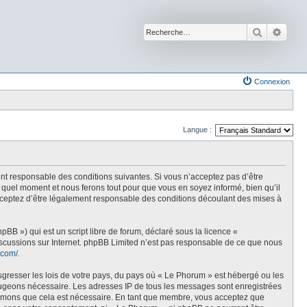
Recherche
Reche
Connexion
Langue :
nt responsable des conditions suivantes. Si vous n’acceptez pas d’être
 quel moment et nous ferons tout pour que vous en soyez informé, bien qu’il
acceptez d’être légalement responsable des conditions découlant des mises à
BB ») qui est un script libre de forum, déclaré sous la licence «
discussions sur Internet. phpBB Limited n’est pas responsable de ce que nous
.com/
.
sgresser les lois de votre pays, du pays où « Le Phorum » est hébergé ou les
e jugeons nécessaire. Les adresses IP de tous les messages sont enregistrées
stimons que cela est nécessaire. En tant que membre, vous acceptez que