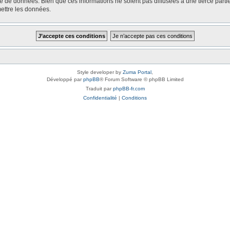
e de données. Bien que ces informations ne soient pas diffusées à une tierce part
ettre les données.
Style developer by
Zuma Portal
,
Développé par
phpBB
® Forum Software © phpBB Limited
Traduit par
phpBB-fr.com
Confidentialité
|
Conditions