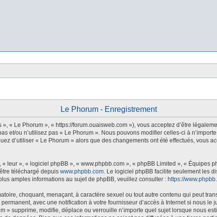
Le Phorum - Enregistrement
s », « Le Phorum », « https://forum.ouaisweb.com »), vous acceptez d’être légaleme
as et/ou n’utilisez pas « Le Phorum ». Nous pouvons modifier celles-ci à n’importe
tinuez d’utiliser « Le Phorum » alors que des changements ont été effectués, vous 
 « leur », « logiciel phpBB », « www.phpbb.com », « phpBB Limited », « Équipes php
 être téléchargé depuis
www.phpbb.com
. Le logiciel phpBB facilite seulement les 
us amples informations au sujet de phpBB, veuillez consulter :
https://www.phpbb
atoire, choquant, menaçant, à caractère sexuel ou tout autre contenu qui peut tran
 permanent, avec une notification à votre fournisseur d’accès à Internet si nous l
m » supprime, modifie, déplace ou verrouille n’importe quel sujet lorsque nous e