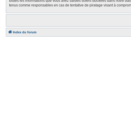
toutes les informations que vous avez saisies soient stockées dans notre bas
tenus comme responsables en cas de tentative de piratage visant à comprom
Index du forum