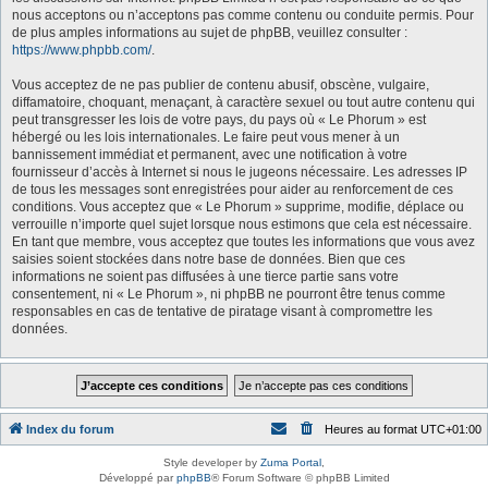
nous acceptons ou n’acceptons pas comme contenu ou conduite permis. Pour
de plus amples informations au sujet de phpBB, veuillez consulter :
https://www.phpbb.com/
.
Vous acceptez de ne pas publier de contenu abusif, obscène, vulgaire,
diffamatoire, choquant, menaçant, à caractère sexuel ou tout autre contenu qui
peut transgresser les lois de votre pays, du pays où « Le Phorum » est
hébergé ou les lois internationales. Le faire peut vous mener à un
bannissement immédiat et permanent, avec une notification à votre
fournisseur d’accès à Internet si nous le jugeons nécessaire. Les adresses IP
de tous les messages sont enregistrées pour aider au renforcement de ces
conditions. Vous acceptez que « Le Phorum » supprime, modifie, déplace ou
verrouille n’importe quel sujet lorsque nous estimons que cela est nécessaire.
En tant que membre, vous acceptez que toutes les informations que vous avez
saisies soient stockées dans notre base de données. Bien que ces
informations ne soient pas diffusées à une tierce partie sans votre
consentement, ni « Le Phorum », ni phpBB ne pourront être tenus comme
responsables en cas de tentative de piratage visant à compromettre les
données.
Index du forum
Heures au format
UTC+01:00
Style developer by
Zuma Portal
,
Développé par
phpBB
® Forum Software © phpBB Limited