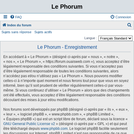
Le Phorum
FAQ
Connexion
Index du forum
Sujets sans réponse
Sujets actifs
e
Langue :
c
Le Phorum - Enregistrement
h
e
En accédant à « Le Phorum » (désigné ci-après par « nous », « notre »,
r
« nos », « Le Phorum », « https://forum.ouaisweb.com »), vous acceptez d’être
légalement responsable des conditions suivantes. Si vous n’acceptez pas
c
d’être légalement responsable de toutes les conditions suivantes, alors
h
n’accédez pas et/ou n’utilisez pas « Le Phorum ». Nous pouvons modifier
celles-ci à n’importe quel moment et nous ferons tout pour que vous en soyez
e
informé, bien qu’il soit prudent de vérifier régulièrement celles-ci par vous-
r
même. Si vous continuez d’utiliser « Le Phorum » alors que des changements
ont été effectués, vous acceptez d’être légalement responsable des conditions
découlant des mises à jour et/ou modifications.
Nos forums sont développés par phpBB (désigné ci-après par « ils », « eux »,
« leur », « logiciel phpBB », « www.phpbb.com », « phpBB Limited »,
« Équipes phpBB ») qui est un script libre de forum, déclaré sous la licence «
GNU General Public License v2
» (désigné ci-après par « GPL ») et qui peut
être téléchargé depuis
www.phpbb.com
. Le logiciel phpBB facilite seulement
les discussions sur Internet. phpBB Limited n’est pas responsable de ce que