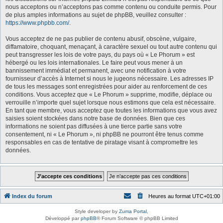
nous acceptons ou n’acceptons pas comme contenu ou conduite permis. Pour
de plus amples informations au sujet de phpBB, veuillez consulter :
https://www.phpbb.com/
.
Vous acceptez de ne pas publier de contenu abusif, obscène, vulgaire,
diffamatoire, choquant, menaçant, à caractère sexuel ou tout autre contenu qui
peut transgresser les lois de votre pays, du pays où « Le Phorum » est
hébergé ou les lois internationales. Le faire peut vous mener à un
bannissement immédiat et permanent, avec une notification à votre
fournisseur d’accès à Internet si nous le jugeons nécessaire. Les adresses IP
de tous les messages sont enregistrées pour aider au renforcement de ces
conditions. Vous acceptez que « Le Phorum » supprime, modifie, déplace ou
verrouille n’importe quel sujet lorsque nous estimons que cela est nécessaire.
En tant que membre, vous acceptez que toutes les informations que vous avez
saisies soient stockées dans notre base de données. Bien que ces
informations ne soient pas diffusées à une tierce partie sans votre
consentement, ni « Le Phorum », ni phpBB ne pourront être tenus comme
responsables en cas de tentative de piratage visant à compromettre les
données.
Index du forum
Heures au format
UTC+01:00
Style developer by
Zuma Portal
,
Développé par
phpBB
® Forum Software © phpBB Limited