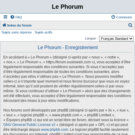
Le Phorum
FAQ
Connexion
Index du forum
Sujets sans réponse
Sujets actifs
e
Langue :
c
Le Phorum - Enregistrement
h
e
En accédant à « Le Phorum » (désigné ci-après par « nous », « notre »,
r
« nos », « Le Phorum », « https://forum.ouaisweb.com »), vous acceptez d’être
légalement responsable des conditions suivantes. Si vous n’acceptez pas
c
d’être légalement responsable de toutes les conditions suivantes, alors
h
n’accédez pas et/ou n’utilisez pas « Le Phorum ». Nous pouvons modifier
celles-ci à n’importe quel moment et nous ferons tout pour que vous en soyez
e
informé, bien qu’il soit prudent de vérifier régulièrement celles-ci par vous-
r
même. Si vous continuez d’utiliser « Le Phorum » alors que des changements
ont été effectués, vous acceptez d’être légalement responsable des conditions
découlant des mises à jour et/ou modifications.
Nos forums sont développés par phpBB (désigné ci-après par « ils », « eux »,
« leur », « logiciel phpBB », « www.phpbb.com », « phpBB Limited »,
« Équipes phpBB ») qui est un script libre de forum, déclaré sous la licence «
GNU General Public License v2
» (désigné ci-après par « GPL ») et qui peut
être téléchargé depuis
www.phpbb.com
. Le logiciel phpBB facilite seulement
les discussions sur Internet. phpBB Limited n’est pas responsable de ce que