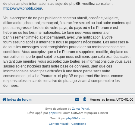
de plus amples informations au sujet de phpBB, veuillez consulter :
https://www.phpbb.com/
.
Vous acceptez de ne pas publier de contenu abusif, obscène, vulgaire,
diffamatoire, choquant, menaçant, à caractère sexuel ou tout autre contenu qui
peut transgresser les lois de votre pays, du pays où « Le Phorum » est
hébergé ou les lois internationales. Le faire peut vous mener à un
bannissement immédiat et permanent, avec une notification à votre
fournisseur d’accès à Internet si nous le jugeons nécessaire. Les adresses IP
de tous les messages sont enregistrées pour aider au renforcement de ces
conditions. Vous acceptez que « Le Phorum » supprime, modifie, déplace ou
verrouille n’importe quel sujet lorsque nous estimons que cela est nécessaire.
En tant que membre, vous acceptez que toutes les informations que vous avez
saisies soient stockées dans notre base de données. Bien que ces
informations ne soient pas diffusées à une tierce partie sans votre
consentement, ni « Le Phorum », ni phpBB ne pourront être tenus comme
responsables en cas de tentative de piratage visant à compromettre les
données.
Index du forum
Heures au format
UTC+01:00
Style developer by
Zuma Portal
,
Développé par
phpBB
® Forum Software © phpBB Limited
Traduit par
phpBB-fr.com
Confidentialité
|
Conditions