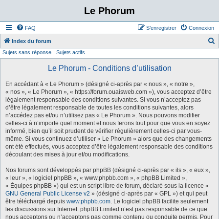
Le Phorum
FAQ
S’enregistrer
Connexion
Index du forum
Sujets sans réponse
Sujets actifs
e
c
Le Phorum - Conditions d’utilisation
h
En accédant à « Le Phorum » (désigné ci-après par « nous », « notre »,
e
« nos », « Le Phorum », « https://forum.ouaisweb.com »), vous acceptez d’être
légalement responsable des conditions suivantes. Si vous n’acceptez pas
r
d’être légalement responsable de toutes les conditions suivantes, alors
c
n’accédez pas et/ou n’utilisez pas « Le Phorum ». Nous pouvons modifier
celles-ci à n’importe quel moment et nous ferons tout pour que vous en soyez
h
informé, bien qu’il soit prudent de vérifier régulièrement celles-ci par vous-
e
même. Si vous continuez d’utiliser « Le Phorum » alors que des changements
ont été effectués, vous acceptez d’être légalement responsable des conditions
r
découlant des mises à jour et/ou modifications.
Nos forums sont développés par phpBB (désigné ci-après par « ils », « eux »,
« leur », « logiciel phpBB », « www.phpbb.com », « phpBB Limited »,
« Équipes phpBB ») qui est un script libre de forum, déclaré sous la licence «
GNU General Public License v2
» (désigné ci-après par « GPL ») et qui peut
être téléchargé depuis
www.phpbb.com
. Le logiciel phpBB facilite seulement
les discussions sur Internet. phpBB Limited n’est pas responsable de ce que
nous acceptons ou n’acceptons pas comme contenu ou conduite permis. Pour