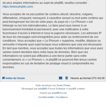
de plus amples informations au sujet de phpBB, veuillez consulter :
https://www.phpbb.com/
.
Vous acceptez de ne pas publier de contenu abusif, obscène, vulgaire,
diffamatoire, choquant, menaçant, à caractère sexuel ou tout autre contenu qui
peut transgresser les lois de votre pays, du pays où « Le Phorum » est
hébergé ou les lois internationales. Le faire peut vous mener à un
bannissement immédiat et permanent, avec une notification à votre
fournisseur d’accès à Internet si nous le jugeons nécessaire. Les adresses IP
de tous les messages sont enregistrées pour aider au renforcement de ces
conditions. Vous acceptez que « Le Phorum » supprime, modifie, déplace ou
verrouille n’importe quel sujet lorsque nous estimons que cela est nécessaire.
En tant que membre, vous acceptez que toutes les informations que vous avez
saisies soient stockées dans notre base de données. Bien que ces
informations ne soient pas diffusées à une tierce partie sans votre
consentement, ni « Le Phorum », ni phpBB ne pourront être tenus comme
responsables en cas de tentative de piratage visant à compromettre les
données.
Index du forum
Heures au format
UTC+01:00
Style developer by
Zuma Portal
,
Développé par
phpBB
® Forum Software © phpBB Limited
Traduit par
phpBB-fr.com
Confidentialité
|
Conditions