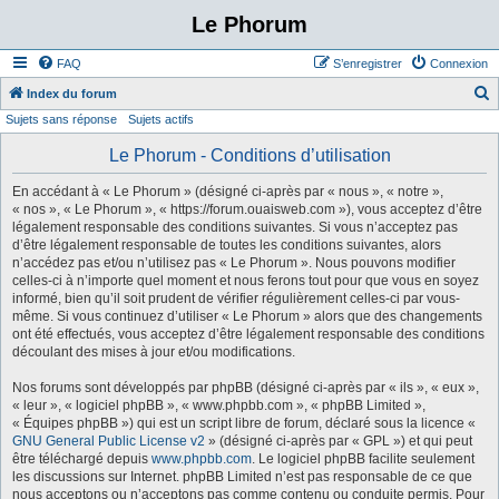
Le Phorum
FAQ
S’enregistrer
Connexion
Index du forum
Sujets sans réponse
Sujets actifs
e
c
Le Phorum - Conditions d’utilisation
h
En accédant à « Le Phorum » (désigné ci-après par « nous », « notre »,
e
« nos », « Le Phorum », « https://forum.ouaisweb.com »), vous acceptez d’être
légalement responsable des conditions suivantes. Si vous n’acceptez pas
r
d’être légalement responsable de toutes les conditions suivantes, alors
c
n’accédez pas et/ou n’utilisez pas « Le Phorum ». Nous pouvons modifier
celles-ci à n’importe quel moment et nous ferons tout pour que vous en soyez
h
informé, bien qu’il soit prudent de vérifier régulièrement celles-ci par vous-
e
même. Si vous continuez d’utiliser « Le Phorum » alors que des changements
ont été effectués, vous acceptez d’être légalement responsable des conditions
r
découlant des mises à jour et/ou modifications.
Nos forums sont développés par phpBB (désigné ci-après par « ils », « eux »,
« leur », « logiciel phpBB », « www.phpbb.com », « phpBB Limited »,
« Équipes phpBB ») qui est un script libre de forum, déclaré sous la licence «
GNU General Public License v2
» (désigné ci-après par « GPL ») et qui peut
être téléchargé depuis
www.phpbb.com
. Le logiciel phpBB facilite seulement
les discussions sur Internet. phpBB Limited n’est pas responsable de ce que
nous acceptons ou n’acceptons pas comme contenu ou conduite permis. Pour