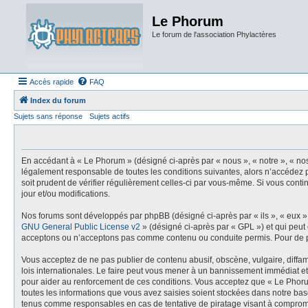
Le Phorum
Le forum de l'association Phylactères
Accès rapide
FAQ
Index du forum
Sujets sans réponse
Sujets actifs
En accédant à « Le Phorum » (désigné ci-après par « nous », « notre », « no
légalement responsable de toutes les conditions suivantes, alors n’accédez p
soit prudent de vérifier régulièrement celles-ci par vous-même. Si vous con
jour et/ou modifications.
Nos forums sont développés par phpBB (désigné ci-après par « ils », « eux »,
GNU General Public License v2
» (désigné ci-après par « GPL ») et qui peut
acceptons ou n’acceptons pas comme contenu ou conduite permis. Pour de pl
Vous acceptez de ne pas publier de contenu abusif, obscène, vulgaire, diffam
lois internationales. Le faire peut vous mener à un bannissement immédiat et
pour aider au renforcement de ces conditions. Vous acceptez que « Le Phoru
toutes les informations que vous avez saisies soient stockées dans notre bas
tenus comme responsables en cas de tentative de piratage visant à comprom