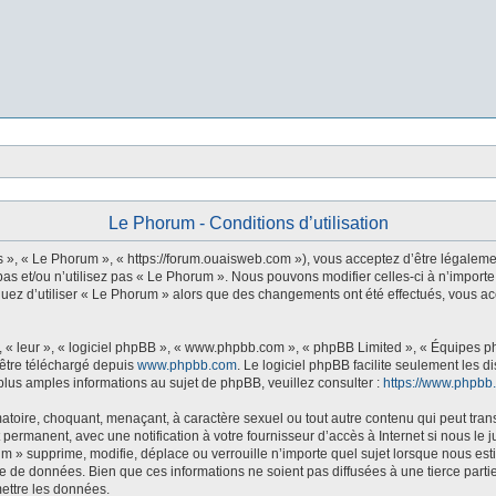
Le Phorum - Conditions d’utilisation
s », « Le Phorum », « https://forum.ouaisweb.com »), vous acceptez d’être légaleme
as et/ou n’utilisez pas « Le Phorum ». Nous pouvons modifier celles-ci à n’importe
tinuez d’utiliser « Le Phorum » alors que des changements ont été effectués, vous 
 « leur », « logiciel phpBB », « www.phpbb.com », « phpBB Limited », « Équipes php
 être téléchargé depuis
www.phpbb.com
. Le logiciel phpBB facilite seulement les 
us amples informations au sujet de phpBB, veuillez consulter :
https://www.phpbb
atoire, choquant, menaçant, à caractère sexuel ou tout autre contenu qui peut tran
 permanent, avec une notification à votre fournisseur d’accès à Internet si nous l
m » supprime, modifie, déplace ou verrouille n’importe quel sujet lorsque nous e
e de données. Bien que ces informations ne soient pas diffusées à une tierce part
ettre les données.