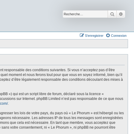
Recherche
Reche
S’enregistrer
Connexion
nt responsable des conditions suivantes. Si vous n’acceptez pas d’être
 quel moment et nous ferons tout pour que vous en soyez informé, bien qu’il
acceptez d’être légalement responsable des conditions découlant des mises à
BB ») qui est un script libre de forum, déclaré sous la licence «
discussions sur Internet. phpBB Limited n’est pas responsable de ce que nous
.com/
.
sgresser les lois de votre pays, du pays où « Le Phorum » est hébergé ou les
e jugeons nécessaire. Les adresses IP de tous les messages sont enregistrées
stimons que cela est nécessaire. En tant que membre, vous acceptez que
ie sans votre consentement, ni « Le Phorum », ni phpBB ne pourront être