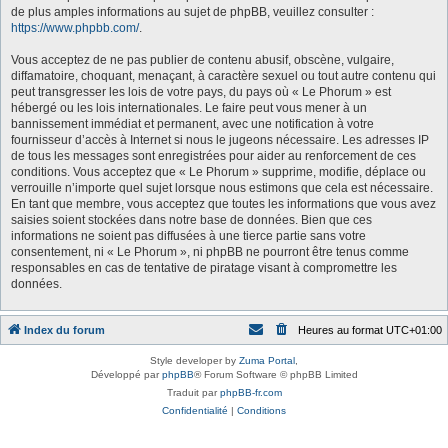
de plus amples informations au sujet de phpBB, veuillez consulter :
https://www.phpbb.com/
.
Vous acceptez de ne pas publier de contenu abusif, obscène, vulgaire,
diffamatoire, choquant, menaçant, à caractère sexuel ou tout autre contenu qui
peut transgresser les lois de votre pays, du pays où « Le Phorum » est
hébergé ou les lois internationales. Le faire peut vous mener à un
bannissement immédiat et permanent, avec une notification à votre
fournisseur d’accès à Internet si nous le jugeons nécessaire. Les adresses IP
de tous les messages sont enregistrées pour aider au renforcement de ces
conditions. Vous acceptez que « Le Phorum » supprime, modifie, déplace ou
verrouille n’importe quel sujet lorsque nous estimons que cela est nécessaire.
En tant que membre, vous acceptez que toutes les informations que vous avez
saisies soient stockées dans notre base de données. Bien que ces
informations ne soient pas diffusées à une tierce partie sans votre
consentement, ni « Le Phorum », ni phpBB ne pourront être tenus comme
responsables en cas de tentative de piratage visant à compromettre les
données.
Index du forum
Heures au format
UTC+01:00
Style developer by
Zuma Portal
,
Développé par
phpBB
® Forum Software © phpBB Limited
Traduit par
phpBB-fr.com
Confidentialité
|
Conditions