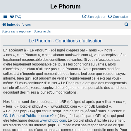
Le Phorum
FAQ
S’enregistrer
Connexion
Index du forum
Sujets sans réponse
Sujets actifs
e
c
Le Phorum - Conditions d’utilisation
h
En accédant à « Le Phorum » (désigné ci-après par « nous », « notre »,
e
« nos », « Le Phorum », « https://forum.ouaisweb.com »), vous acceptez d’être
légalement responsable des conditions suivantes. Si vous n’acceptez pas
r
d’être légalement responsable de toutes les conditions suivantes, alors
c
n’accédez pas et/ou n’utilisez pas « Le Phorum ». Nous pouvons modifier
celles-ci à n’importe quel moment et nous ferons tout pour que vous en soyez
h
informé, bien qu’il soit prudent de vérifier régulièrement celles-ci par vous-
e
même. Si vous continuez d’utiliser « Le Phorum » alors que des changements
ont été effectués, vous acceptez d’être légalement responsable des conditions
r
découlant des mises à jour et/ou modifications.
Nos forums sont développés par phpBB (désigné ci-après par « ils », « eux »,
« leur », « logiciel phpBB », « www.phpbb.com », « phpBB Limited »,
« Équipes phpBB ») qui est un script libre de forum, déclaré sous la licence «
GNU General Public License v2
» (désigné ci-après par « GPL ») et qui peut
être téléchargé depuis
www.phpbb.com
. Le logiciel phpBB facilite seulement
les discussions sur Internet. phpBB Limited n’est pas responsable de ce que
nous acceptons ou n’acceptons pas comme contenu ou conduite permis. Pour