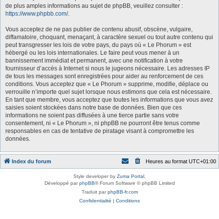
de plus amples informations au sujet de phpBB, veuillez consulter :
https://www.phpbb.com/
.
Vous acceptez de ne pas publier de contenu abusif, obscène, vulgaire,
diffamatoire, choquant, menaçant, à caractère sexuel ou tout autre contenu qui
peut transgresser les lois de votre pays, du pays où « Le Phorum » est
hébergé ou les lois internationales. Le faire peut vous mener à un
bannissement immédiat et permanent, avec une notification à votre
fournisseur d’accès à Internet si nous le jugeons nécessaire. Les adresses IP
de tous les messages sont enregistrées pour aider au renforcement de ces
conditions. Vous acceptez que « Le Phorum » supprime, modifie, déplace ou
verrouille n’importe quel sujet lorsque nous estimons que cela est nécessaire.
En tant que membre, vous acceptez que toutes les informations que vous avez
saisies soient stockées dans notre base de données. Bien que ces
informations ne soient pas diffusées à une tierce partie sans votre
consentement, ni « Le Phorum », ni phpBB ne pourront être tenus comme
responsables en cas de tentative de piratage visant à compromettre les
données.
Index du forum
Heures au format
UTC+01:00
Style developer by
Zuma Portal
,
Développé par
phpBB
® Forum Software © phpBB Limited
Traduit par
phpBB-fr.com
Confidentialité
|
Conditions