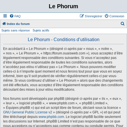
Le Phorum
FAQ
S’enregistrer
Connexion
Index du forum
Sujets sans réponse
Sujets actifs
e
c
Le Phorum - Conditions d’utilisation
h
En accédant à « Le Phorum » (désigné ci-après par « nous », « notre »,
e
« nos », « Le Phorum », « https://forum.ouaisweb.com »), vous acceptez d’être
légalement responsable des conditions suivantes. Si vous n’acceptez pas
r
d’être légalement responsable de toutes les conditions suivantes, alors
c
n’accédez pas et/ou n’utilisez pas « Le Phorum ». Nous pouvons modifier
celles-ci à n’importe quel moment et nous ferons tout pour que vous en soyez
h
informé, bien qu’il soit prudent de vérifier régulièrement celles-ci par vous-
e
même. Si vous continuez d’utiliser « Le Phorum » alors que des changements
ont été effectués, vous acceptez d’être légalement responsable des conditions
r
découlant des mises à jour et/ou modifications.
Nos forums sont développés par phpBB (désigné ci-après par « ils », « eux »,
« leur », « logiciel phpBB », « www.phpbb.com », « phpBB Limited »,
« Équipes phpBB ») qui est un script libre de forum, déclaré sous la licence «
GNU General Public License v2
» (désigné ci-après par « GPL ») et qui peut
être téléchargé depuis
www.phpbb.com
. Le logiciel phpBB facilite seulement
les discussions sur Internet. phpBB Limited n’est pas responsable de ce que
nous acceptons ou n’acceptons pas comme contenu ou conduite permis. Pour