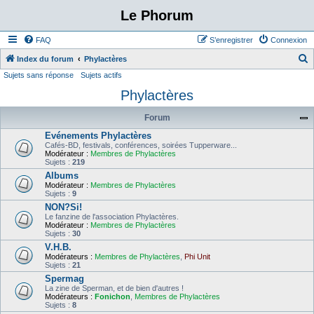
Le Phorum
FAQ
S’enregistrer
Connexion
Index du forum
Phylactères
Sujets sans réponse
Sujets actifs
e
Phylactères
c
h
Forum
e
Evénements Phylactères
r
Cafés-BD, festivals, conférences, soirées Tupperware...
Modérateur :
Membres de Phylactères
c
Sujets :
219
Albums
h
Modérateur :
Membres de Phylactères
e
Sujets :
9
NON?Si!
r
Le fanzine de l'association Phylactères.
Modérateur :
Membres de Phylactères
Sujets :
30
V.H.B.
Modérateurs :
Membres de Phylactères
,
Phi Unit
Sujets :
21
Spermag
La zine de Sperman, et de bien d'autres !
Modérateurs :
Fonichon
,
Membres de Phylactères
Sujets :
8