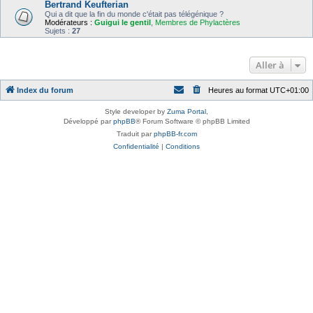
Bertrand Keufterian
Qui a dit que la fin du monde c'était pas télégénique ?
Modérateurs :
Guigui le gentil
,
Membres de Phylactères
Sujets :
27
Aller à
Index du forum
Heures au format
UTC+01:00
Style developer by
Zuma Portal
,
Développé par
phpBB
® Forum Software © phpBB Limited
Traduit par
phpBB-fr.com
Confidentialité
|
Conditions