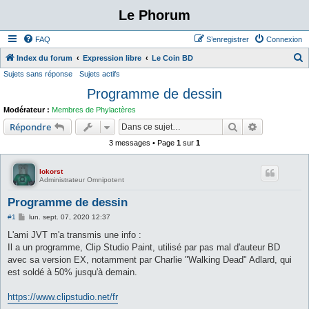
Le Phorum
FAQ
S’enregistrer
Connexion
Index du forum
Expression libre
Le Coin BD
Sujets sans réponse
Sujets actifs
e
Programme de dessin
c
h
Modérateur :
Membres de Phylactères
e
Rechercher
Recherche 
Répondre
r
3 messages • Page
1
sur
1
c
lokorst
h
Administrateur Omnipotent
e
Programme de dessin
r
M
#1
lun. sept. 07, 2020 12:37
e
s
L'ami JVT m'a transmis une info :
s
Il a un programme, Clip Studio Paint, utilisé par pas mal d'auteur BD
a
g
avec sa version EX, notamment par Charlie "Walking Dead" Adlard, qui
e
est soldé à 50% jusqu'à demain.
https://www.clipstudio.net/fr