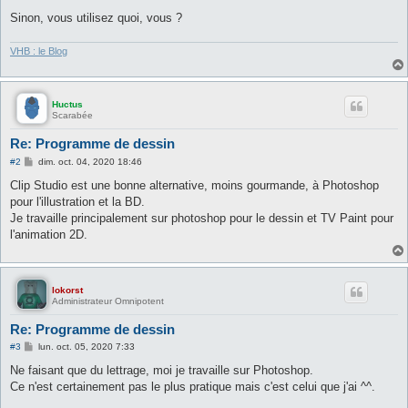
Sinon, vous utilisez quoi, vous ?
VHB : le Blog
Huctus
Scarabée
Re: Programme de dessin
M
#2
dim. oct. 04, 2020 18:46
e
s
Clip Studio est une bonne alternative, moins gourmande, à Photoshop
s
pour l'illustration et la BD.
a
g
Je travaille principalement sur photoshop pour le dessin et TV Paint pour
e
l'animation 2D.
lokorst
Administrateur Omnipotent
Re: Programme de dessin
M
#3
lun. oct. 05, 2020 7:33
e
s
Ne faisant que du lettrage, moi je travaille sur Photoshop.
s
Ce n'est certainement pas le plus pratique mais c'est celui que j'ai ^^.
a
g